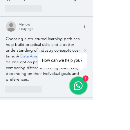
Like
Reply
Mellow
a day ago
Choosing a structured learning path can 
help build practical skills and a better 
understanding of industry concepts over 
time. A 
Data Analytics Course in Delhi
 may 
How can we help you?
be one option people consider when 
comparing different learning resources, 
depending on their individual goals and 
1
preferences.
Like
Reply
Garciaemilyuhrns
a day ago
Happy Father’s Day to the team! That 
Pretoria East location is perfect for a 