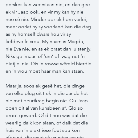
perskes kan weerstaan nie, en dan gee 
ek vir Jaap ook, en vir my kan hy nie 
nee sê nie. Minder oor ek hom verlei, 
meer oorlat hy sy voorland ken die dag 
as hy homself dwars hou vir sy 
liefdevolle vrou. My naam is Magda, 
nie Eva nie, en as ek praat dan luister jy. 
Niks ge ‘maar’ of ‘um’ of ‘wag-net-’n-
bietjie’ nie. Dis ‘n rowwe wêreld hierdie 
en ‘n vrou moet haar man kan staan.  
Maar ja, soos ek gesê het, die dinge 
van elke plug uit trek in die aande het 
nie met beurtkrag begin nie. Ou Jaap 
doen dit al van kunsbeen af. Glo so 
groot geword. Of dit nou was dat die 
weerlig dalk kon slaan, of dalk dat die 
huis van ‘n elektriese fout sou kon 
afbrand, die weet ek wrintiewaar nie. 