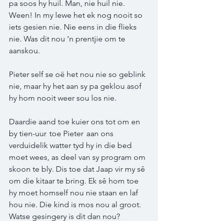
pa soos hy huil. Man, nie huil nie. 
Ween! In my lewe het ek nog nooit so 
iets gesien nie. Nie eens in die flieks 
nie. Was dit nou ‘n prentjie om te 
aanskou.  
Pieter self se oë het nou nie so geblink 
nie, maar hy het aan sy pa geklou asof 
hy hom nooit weer sou los nie.  
Daardie aand toe kuier ons tot om en 
by tien-uur  toe Pieter  aan ons 
verduidelik watter tyd hy in die bed 
moet wees, as deel van sy program om 
skoon te bly. Dis toe dat Jaap vir my sê 
om die kitaar te bring. Ek sê hom toe 
hy moet homself nou nie staan en laf 
hou nie. Die kind is mos nou al groot. 
Watse gesingery is dit dan nou?  