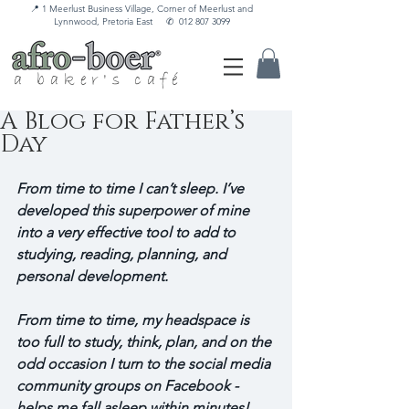
📍 1 Meerlust Business Village, Corner of Meerlust and
Lynnwood, Pretoria East
✆
012 807 3099
a baker's café
A Blog for Father’s
Day
From time to time I can’t sleep. I’ve 
developed this superpower of mine 
into a very effective tool to add to 
studying, reading, planning, and 
personal development. 
From time to time, my headspace is 
too full to study, think, plan, and on the 
odd occasion I turn to the social media 
community groups on Facebook - 
helps me fall asleep within minutes! 