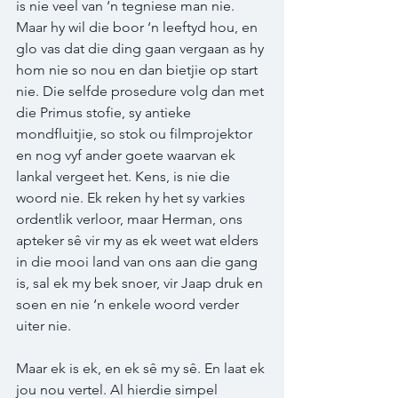
is nie veel van ‘n tegniese man nie. 
Maar hy wil die boor ‘n leeftyd hou, en 
glo vas dat die ding gaan vergaan as hy 
hom nie so nou en dan bietjie op start 
nie. Die selfde prosedure volg dan met 
die Primus stofie, sy antieke 
mondfluitjie, so stok ou filmprojektor 
en nog vyf ander goete waarvan ek 
lankal vergeet het. Kens, is nie die 
woord nie. Ek reken hy het sy varkies 
ordentlik verloor, maar Herman, ons 
apteker sê vir my as ek weet wat elders 
in die mooi land van ons aan die gang 
is, sal ek my bek snoer, vir Jaap druk en 
soen en nie ‘n enkele woord verder 
uiter nie.  
Maar ek is ek, en ek sê my sê. En laat ek 
jou nou vertel. Al hierdie simpel 