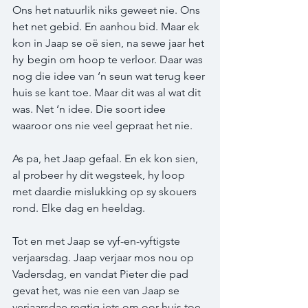
Ons het natuurlik niks geweet nie. Ons 
het net gebid. En aanhou bid. Maar ek 
kon in Jaap se oë sien, na sewe jaar het 
hy  begin om hoop te verloor. Daar was 
nog die idee van ‘n seun wat terug keer 
huis se kant toe. Maar dit was al wat dit 
was. Net ‘n idee. Die soort idee 
waaroor ons nie veel gepraat het nie.
As pa, het Jaap gefaal. En ek kon sien, 
al probeer hy dit wegsteek, hy loop 
met daardie mislukking op sy skouers 
rond. Elke dag en heeldag.  
Tot en met Jaap se vyf-en-vyftigste 
verjaarsdag. Jaap verjaar mos nou op 
Vadersdag, en vandat Pieter die pad 
gevat het, was nie een van Jaap se 
verjaarsdae regtig iets om oor huis toe 