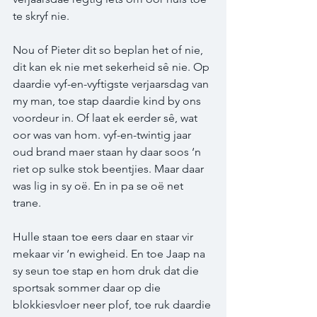
te skryf nie.  
Nou of Pieter dit so beplan het of nie, 
dit kan ek nie met sekerheid sê nie. Op 
daardie vyf-en-vyftigste verjaarsdag van 
my man, toe stap daardie kind by ons 
voordeur in. Of laat ek eerder sê, wat 
oor was van hom. vyf-en-twintig jaar 
oud brand maer staan hy daar soos ‘n 
riet op sulke stok beentjies. Maar daar 
was lig in sy oë. En in pa se oë net 
trane.  
Hulle staan toe eers daar en staar vir 
mekaar vir ‘n ewigheid. En toe Jaap na 
sy seun toe stap en hom druk dat die 
sportsak sommer daar op die 
blokkiesvloer neer plof, toe ruk daardie 