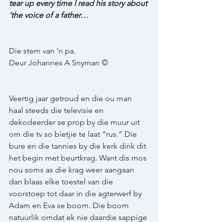
tear up every time I read his story about 
‘the voice of a father…
Die stem van ‘n pa.  
Deur Johannes A Snyman ©
Veertig jaar getroud en die ou man 
haal steeds die televisie en 
dekodeerder se prop by die muur uit 
om die tv so bietjie te laat “rus.” Die 
bure en die tannies by die kerk dink dit 
het begin met beurtkrag. Want dis mos 
nou soms as die krag weer aangaan 
dan blaas elke toestel van die 
voorstoep tot daar in die agterwerf by 
Adam en Eva se boom. Die boom 
natuurlik omdat ek nie daardie sappige 