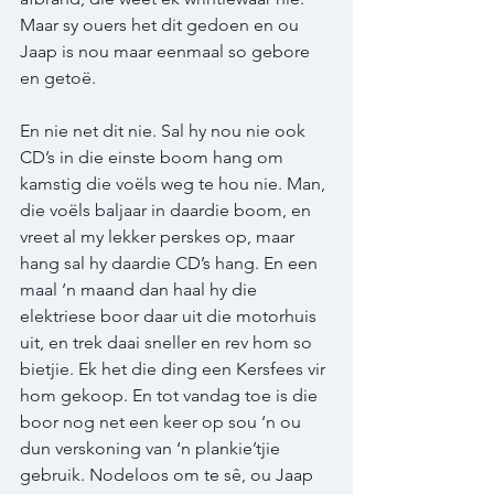
Maar sy ouers het dit gedoen en ou 
Jaap is nou maar eenmaal so gebore 
en getoë.  
En nie net dit nie. Sal hy nou nie ook 
CD’s in die einste boom hang om 
kamstig die voëls weg te hou nie. Man, 
die voëls baljaar in daardie boom, en 
vreet al my lekker perskes op, maar 
hang sal hy daardie CD’s hang. En een 
maal ‘n maand dan haal hy die 
elektriese boor daar uit die motorhuis 
uit, en trek daai sneller en rev hom so 
bietjie. Ek het die ding een Kersfees vir 
hom gekoop. En tot vandag toe is die 
boor nog net een keer op sou ‘n ou 
dun verskoning van ‘n plankie’tjie 
gebruik. Nodeloos om te sê, ou Jaap 