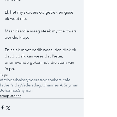
Ek het my skouers op getrek en gesê 
ek weet nie.  
Maar daardie vraag steek my toe dwars 
oor die krop.  
En as ek moet eerlik wees, dan dink ek 
dat dit dalk kan wees dat Pieter, 
onomwonde geken het, die stem van 
‘n pa.
Tags:
afroboer
bakery
boeretroos
bakers cafe
father's day
Vadersdag
Johannes A Snyman
Johannes
Snyman
stoep stories