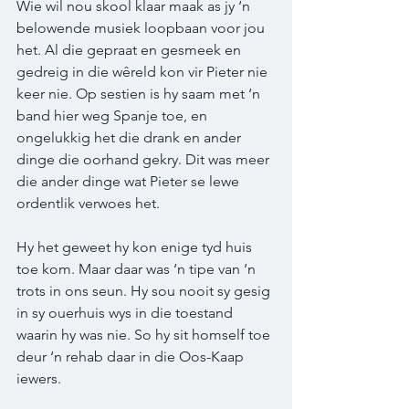
Wie wil nou skool klaar maak as jy ‘n 
belowende musiek loopbaan voor jou 
het. Al die gepraat en gesmeek en 
gedreig in die wêreld kon vir Pieter nie 
keer nie. Op sestien is hy saam met ‘n 
band hier weg Spanje toe, en 
ongelukkig het die drank en ander 
dinge die oorhand gekry. Dit was meer 
die ander dinge wat Pieter se lewe 
ordentlik verwoes het.  
Hy het geweet hy kon enige tyd huis 
toe kom. Maar daar was ‘n tipe van ‘n 
trots in ons seun. Hy sou nooit sy gesig 
in sy ouerhuis wys in die toestand 
waarin hy was nie. So hy sit homself toe 
deur ‘n rehab daar in die Oos-Kaap 
iewers.  