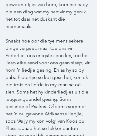
gewoontetjies van hom, kom nie naby 
die een ding wat my hart vir my geruk 
het tot daar net duskant die 
hiernamaals.  
Snaaks hoe oor die tye mens sekere 
dinge vergeet, maar toe ons vir 
Pietertjie, ons enigste seun kry, toe het 
Jaap elke aand voor ons gaan slaap, vir 
hom ‘n liedjie gesing. En as hy so by 
baba Pietertjie se kot gesit het, kon ek 
die trots en liefde in my  man se oë 
sien. Soms het hy kinderliedjies uit die 
jeugsangbundel gesing. Soms 
gesange of Psalms. Of soms sommer 
net ‘n ou gewone Afrikaanse liedjie, 
soos ‘As jy my kon volg’ van Koos du 
Plessis. Jaap het so lekker bariton 
stem, en mooi bly darem maar mooi. 