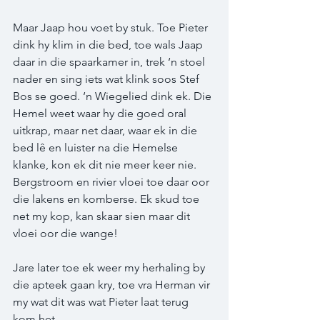
Maar Jaap hou voet by stuk. Toe Pieter 
dink hy klim in die bed, toe wals Jaap 
daar in die spaarkamer in, trek ‘n stoel 
nader en sing iets wat klink soos Stef 
Bos se goed. ‘n Wiegelied dink ek. Die 
Hemel weet waar hy die goed oral 
uitkrap, maar net daar, waar ek in die 
bed lê en luister na die Hemelse 
klanke, kon ek dit nie meer keer nie. 
Bergstroom en rivier vloei toe daar oor 
die lakens en komberse. Ek skud toe 
net my kop, kan skaar sien maar dit 
vloei oor die wange! 
Jare later toe ek weer my herhaling by 
die apteek gaan kry, toe vra Herman vir 
my wat dit was wat Pieter laat terug 
kom het.  