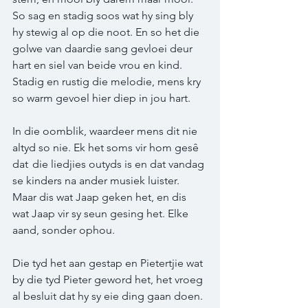
So sag en stadig soos wat hy sing bly 
hy stewig al op die noot. En so het die 
golwe van daardie sang gevloei deur 
hart en siel van beide vrou en kind. 
Stadig en rustig die melodie, mens kry 
so warm gevoel hier diep in jou hart.  
In die oomblik, waardeer mens dit nie 
altyd so nie. Ek het soms vir hom gesê 
dat  die liedjies outyds is en dat vandag 
se kinders na ander musiek luister. 
Maar dis wat Jaap geken het, en dis 
wat Jaap vir sy seun gesing het. Elke 
aand, sonder ophou.  
Die tyd het aan gestap en Pietertjie wat 
by die tyd Pieter geword het, het vroeg 
al besluit dat hy sy eie ding gaan doen. 